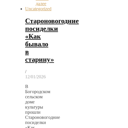
далее
Uncategorized
Староновогодние
посиделки
«Как
бывало
в
старину»
/
12/01/2026
В
Богородском
сельском
доме
культуры
прошли
Староновогодние
посиделки
«Как