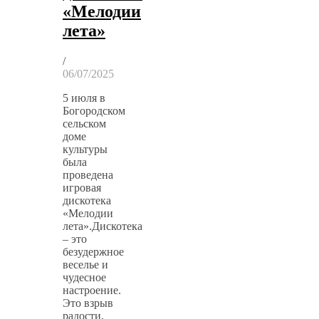
«Мелодии
лета»
/
06/07/2025
5 июля в
Богородском
сельском
доме
культуры
была
проведена
игровая
дискотека
«Мелодии
лета».Дискотека
– это
безудержное
веселье и
чудесное
настроение.
Это взрыв
радости,