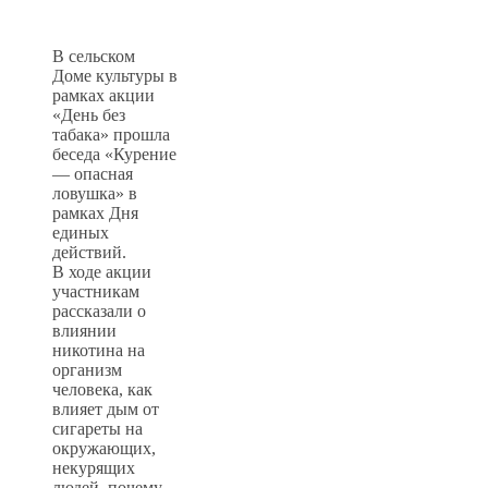
В сельском
Доме культуры в
рамках акции
«День без
табака» прошла
беседа «Курение
— опасная
ловушка» в
рамках Дня
единых
действий.
В ходе акции
участникам
рассказали о
влиянии
никотина на
организм
человека, как
влияет дым от
сигареты на
окружающих,
некурящих
людей, почему