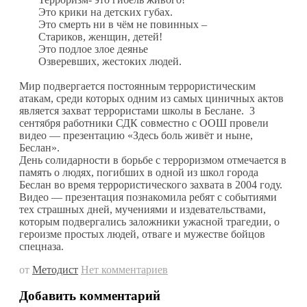
Это крики на детских губах.
Это смерть ни в чём не повинных –
Стариков, женщин, детей!
Это подлое злое деянье
Озверевших, жестоких людей.
Мир подвергается постоянным террористическим
атакам, среди которых одним из самых циничных актов
является захват террористами школы в Беслане. 3
сентября работники СДК совместно с ООШ провели
видео — презентацию «Здесь боль живёт и ныне,
Беслан».
День солидарности в борьбе с терроризмом отмечается в
память о людях, погибших в одной из школ города
Беслан во время террористического захвата в 2004 году.
Видео — презентация познакомила ребят с событиями
тех страшных дней, мучениями и издевательствами,
которым подвергались заложники ужасной трагедии, о
героизме простых людей, отваге и мужестве бойцов
спецназа.
от
Методист
Нет комментариев
Добавить комментарий