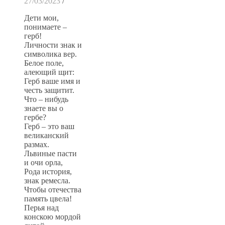
27/03/2023
/
Дети мои,
понимаете –
герб!
Личности знак и
символика вер.
Белое поле,
алеющий щит:
Герб ваше имя и
честь защитит.
Что – нибудь
знаете вы о
гербе?
Герб – это ваш
великанский
размах.
Львиные пасти
и очи орла,
Рода история,
знак ремесла.
Чтобы отечества
память цвела!
Перья над
конскою мордой