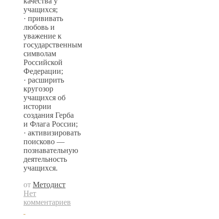
качества у
учащихся;
· прививать
любовь и
уважение к
государственным
символам
Российской
Федерации;
· расширить
кругозор
учащихся об
истории
создания Герба
и Флага России;
· активизировать
поисково —
познавательную
деятельность
учащихся.
от
Методист
Нет
комментариев