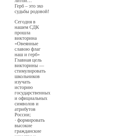
литой…
Герб – это эхо
судьбы родовой!
Сегодня в
нашем СДК
прошла
викторина
«Овеянные
славою флаг
наш и герб»
Главная цель
викторины —
стимулировать
школьников
изучать
историю
государственных
и официальных
символов и
атрибутов
России;
· формировать
высокие
гражданские