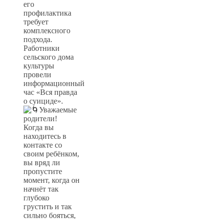
его
профилактика
требует
комплексного
подхода.
Работники
сельского дома
культуры
провели
информационный
час «Вся правда
о суициде».
Уважаемые
родители!
Когда вы
находитесь в
контакте со
своим ребёнком,
вы вряд ли
пропустите
момент, когда он
начнёт так
глубоко
грустить и так
сильно бояться,