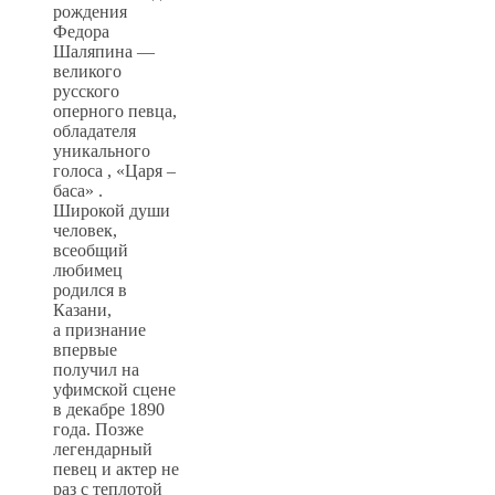
рождения
Федора
Шаляпина —
великого
русского
оперного певца,
обладателя
уникального
голоса , «Царя –
баса» .
Широкой души
человек,
всеобщий
любимец
родился в
Казани,
а признание
впервые
получил на
уфимской сцене
в декабре 1890
года. Позже
легендарный
певец и актер не
раз с теплотой