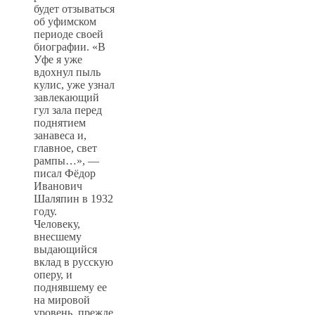
будет отзываться
об уфимском
периоде своей
биографии. «В
Уфе я уже
вдохнул пыль
кулис, уже узнал
завлекающий
гул зала перед
поднятием
занавеса и,
главное, свет
рампы…», —
писал Фёдор
Иванович
Шаляпин в 1932
году.
Человеку,
внесшему
выдающийся
вклад в русскую
оперу, и
поднявшему ее
на мировой
уровень, прежде