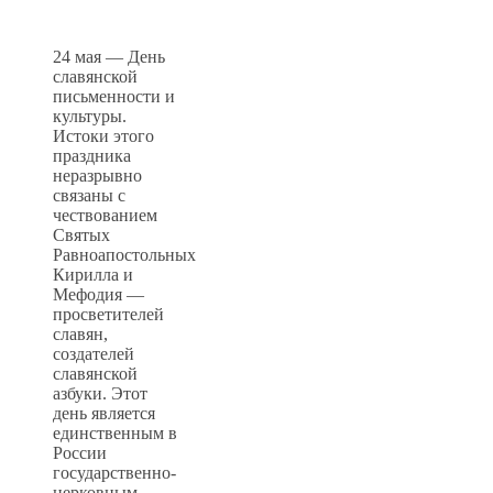
24 мая — День
славянской
письменности и
культуры.
Истоки этого
праздника
неразрывно
связаны с
чествованием
Святых
Равноапостольных
Кирилла и
Мефодия —
просветителей
славян,
создателей
славянской
азбуки. Этот
день является
единственным в
России
государственно-
церковным