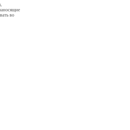
,
 наносящие
вать во