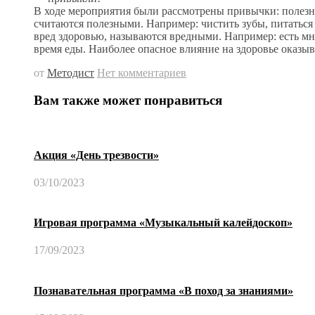
В ходе мероприятия были рассмотрены привычки: полез
считаются полезными. Например: чистить зубы, питаться
вред здоровью, называются вредными. Например: есть мног
время еды. Наиболее опасное влияние на здоровье оказыва
от
Методист
Нет комментариев
Вам также может понравиться
Акция «День трезвости»
03/10/2023
Игровая программа «Музыкальный калейдоскоп»
17/09/2023
Познавательная программа «В поход за знаниями»