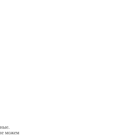
сные.
 не можем