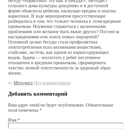
беседу «Наркотики- это шаг в никуда!». Методист
сельского дома культуры доходчиво и в доступной
форме объяснила ребятам, насколько вредны и опасны
наркотики. В ходе мероприятия присутствующие
разбирались в том, что толкает человека к этим вредным
привычкам. Неумение справиться с жизненными
проблемами или желание быть выше других? Погоня за
наслаждениями или поиск новых ощущений?
Основной целью беседы стала профилактика
злоупотребления псих-активными веществами,
спайсами, экстези, как одним из наркосодержащих
видов. Задача — воспитать у ребят негативное
отношение к вредным привычкам, сформировать
чувство личной ответственности за здоровый образ
жизни.
от
Методист
Нет комментариев
Добавить комментарий
Ваш адрес email не будет опубликован.
Обязательные
поля помечены
*
Имя
*