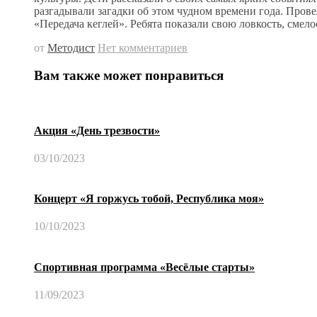
разгадывали загадки об этом чудном времени года. Прове
«Передача кеглей». Ребята показали свою ловкость, смело
от
Методист
Нет комментариев
Вам также может понравиться
Акция «День трезвости»
03/10/2023
Концерт «Я горжусь тобой, Республика моя»
10/10/2023
Спортивная программа «Весёлые старты»
11/09/2023