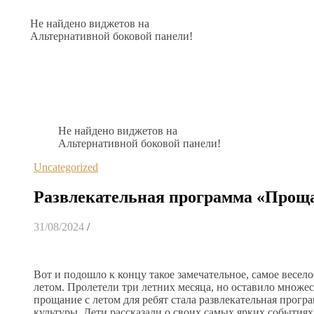
Не найдено виджетов на
Альтернативной боковой панели!
Не найдено виджетов на
Альтернативной боковой панели!
Uncategorized
Развлекательная программа «Проща
31/08/2024
/
Вот и подошло к концу такое замечательное, самое весело
летом. Пролетели три летних месяца, но оставило множ
прощание с летом для ребят стала развлекательная прог
культуры. Дети рассказали о своих самых ярких событиях