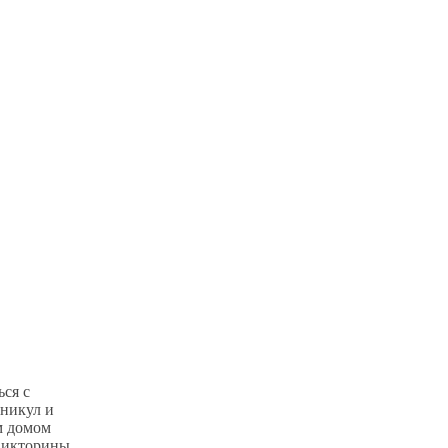
ься с
аникул и
м домом
 викторины,