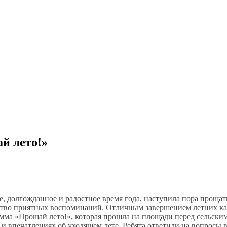
й лето!»
е, долгожданное и радостное время года, наступила пора прощат
ество приятных воспоминаний. Отличным завершением летних к
рамма «Прощай лето!», которая прошла на площади перед сельски
 и впечатлениях об уходящем лете. Ребята ответили на вопросы