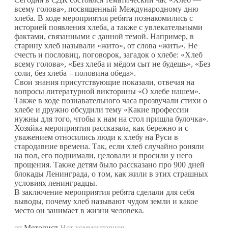
всему голова», посвященный Международному дню
хлеба. В ходе мероприятия ребята познакомились с
историей появления хлеба, а также с увлекательными
фактами, связанными с данной темой. Например, в
старину хлеб называли «жито», от слова «жить». Не
счесть и пословиц, поговорок, загадок о хлебе: «Хлеб
всему голова», «Без хлеба и мёдом сыт не будешь», «Без
соли, без хлеба – половина обеда».
Свои знания присутствующие показали, отвечая на
вопросы литературной викторины «О хлебе нашем».
Также в ходе познавательного часа прозвучали стихи о
хлебе и дружно обсудили тему «Какие профессии
нужны для того, чтобы к нам на стол пришла булочка».
Хозяйка мероприятия рассказала, как бережно и с
уважением относились люди к хлебу на Руси в
стародавние времена. Так, если хлеб случайно роняли
на пол, его поднимали, целовали и просили у него
прощения. Также детям было рассказано про 900 дней
блокады Ленинграда, о том, как жили в этих страшных
условиях ленинградцы.
В заключение мероприятия ребята сделали для себя
выводы, почему хлеб называют чудом земли и какое
место он занимает в жизни человека.
от
Методист
Нет комментариев