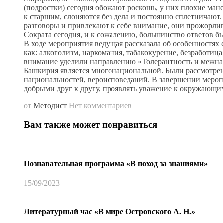
(подростки) сегодня обожают роскошь, у них плохие ман
к старшим, слоняются без дела и постоянно сплетничают
разговоры и привлекают к себе внимание, они прожорлив
Сократа сегодня, и к сожалению, большинство ответов б
В ходе мероприятия ведущая рассказала об особенностя
как: алкоголизм, наркомания, табакокурение, безработиц
внимание уделили направлению «Толерантность и межнац
Башкирия является многонациональной. Были рассмотр
национальностей, вероисповеданий. В завершении мероп
добрыми друг к другу, проявлять уважение к окружающи
от
Методист
Нет комментариев
Вам также может понравиться
Познавательная программа «В поход за знаниями»
15/09/2023
Литературный час «В мире Островского А. Н.»