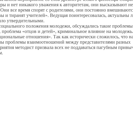
еры и нет никакого уважения к авторитетам, они высказывают н
. Они все время спорят с родителями, они постоянно вмешиваютс
ы и тиранят учителей». Ведущая поинтересовалась, актуальны л
ыло утвердительными.
х социального положения молодежи, обсуждались такие проблем
а, проблема «отцов и детей», криминальное влияние на молодежь
иональные отношения». Так как исторически сложилось, что н
ены проблемы взаимоотношений между представителями разных
риятия методист призвала всех не поддаваться пагубным привы
м.