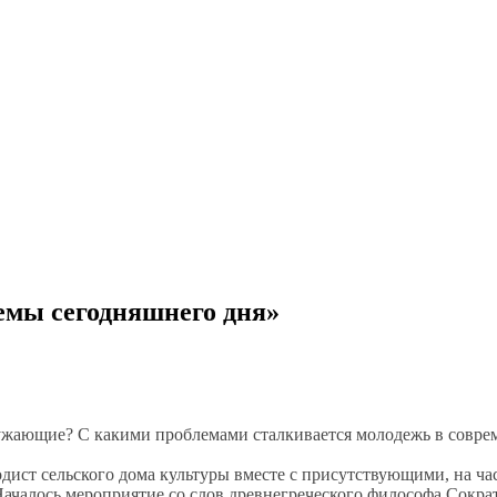
емы сегодняшнего дня»
ружающие? С какими проблемами сталкивается молодежь в совр
дист сельского дома культуры вместе с присутствующими, на ча
чалось мероприятие со слов древнегреческого философа Сокра