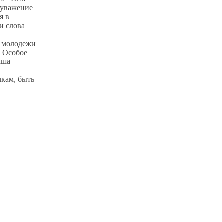
еуважение
я в
и слова
ы молодежи
. Особое
аша
чкам, быть