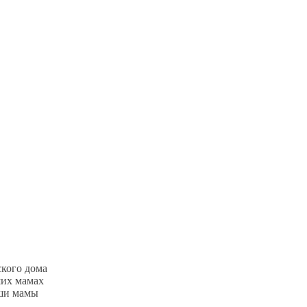
ского дома
ших мамах
аши мамы