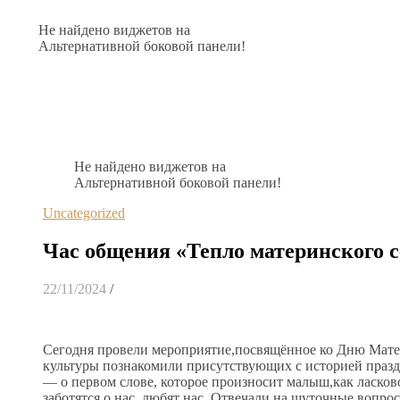
Не найдено виджетов на
Альтернативной боковой панели!
Не найдено виджетов на
Альтернативной боковой панели!
Uncategorized
Час общения «Тепло материнского с
22/11/2024
/
Сегодня провели мероприятие,посвящённое ко Дню Матер
культуры познакомили присутствующих с историей праз
— о первом слове, которое произносит малыш,как ласков
заботятся о нас, любят нас. Отвечали на шуточные вопро