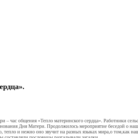
ердца».
и – час общения «Тепло материнского сердца». Работники сель
днования Дня Матери. Продолжилось мероприятие беседой о на
о, тепло и нежно оно звучит на разных языках мира,о том,как н
сы,составляли пословицы,разгадывали загадки.